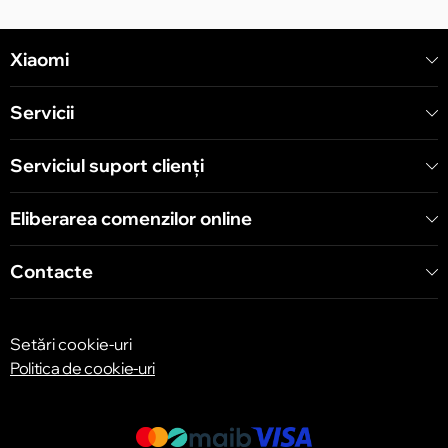
Chișinău
Xiaomi
str. Alecu Russo 1 CC «Soiuz»
Servicii
Chișinău
str. A. Pușkin 32
Serviciul suport clienţi
Eliberarea comenzilor online
Chișinău
str. Arborilor 21, CC «Shopping MallDova»
Contacte
Setări cookie-uri
Politica de cookie-uri