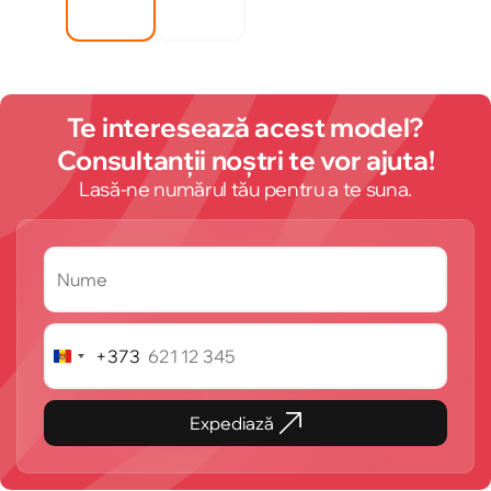
Te interesează acest model?
Consultanții noștri te vor ajuta!
Lasă-ne numărul tău pentru a te suna.
+373
Republica
Moldova
+373
Expediază