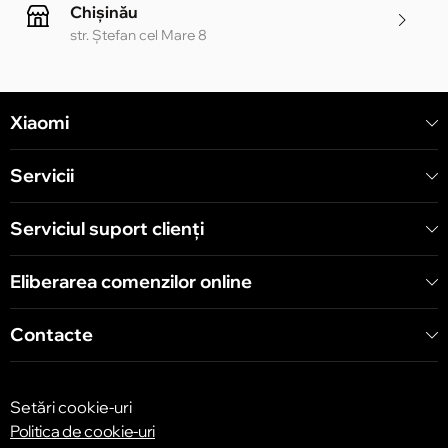
Chișinău
str. Ștefan cel Mare 8
Chișinău
Xiaomi
str. Alecu Russo 1 CC «Soiuz»
Servicii
Chișinău
str. A. Pușkin 32
Serviciul suport clienţi
Eliberarea comenzilor online
Chișinău
str. Arborilor 21, CC «Shopping MallDova»
Contacte
Setări cookie-uri
Politica de cookie-uri