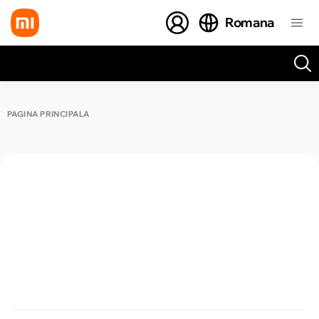
Romana
Toate rezultatele căutării [0 de produse]
PAGINA PRINCIPALĂ