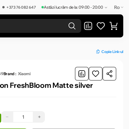
Ro
Astăzi lucrăm de la: 09:00 - 20:00
+373 76 082 647
REZULTATELE ÎN CATEGORIE
Copie Link-ul
59
Brand :
Xiaomi
ton FreshBloom Matte silver
−
+