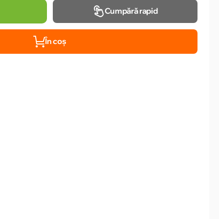
Cumpără rapid
În coș