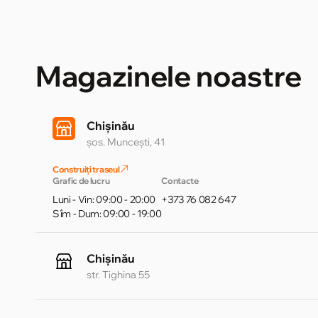
Magazinele noastre
Chișinău
șos. Muncești, 41
Construiți traseul
Grafic de lucru
Contacte
Luni - Vin: 09:00 - 20:00
+373 76 082 647
Sîm - Dum: 09:00 - 19:00
Chișinău
str. Tighina 55