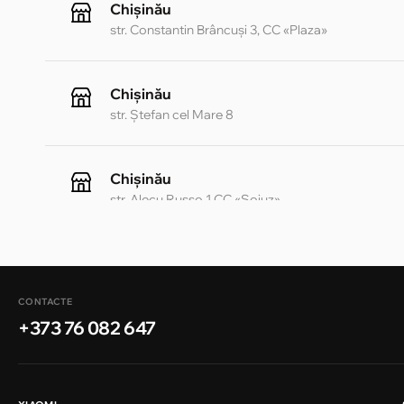
Chișinău
str. Constantin Brâncuși 3, CC «Plaza»
Chișinău
str. Ștefan cel Mare 8
Chișinău
str. Alecu Russo 1 CC «Soiuz»
Chișinău
str. A. Pușkin 32
CONTACTE
+373 76 082 647
Chișinău
str. Arborilor 21, CC «Shopping MallDova»