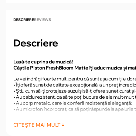
DESCRIERE
REVIEWS
Descriere
Lasă-te cuprins de muzică!
Căştile Piston FreshBloom Matte îţi aduc muzica şi mai
Le vei îndrăgi foarte mult, pentru că sunt aşa cum ţi le dore
• Îţi oferă sunet de calitate excepţională la un preţ incredib
• Ştiu cum să-ţi protejeze auzul şi să-ţi ofere sunet curat ş
• Au cablu rezistent, ca să te poţi bucura de ele mult-mult 
• Au corp metalic, care le conferă rezistenţă şi eleganţă;
• Au microfon încorporat, ca să poţi răspunde la apelurile 
Comandă acum căştile Piston FreshBloom Matte şi benef
CITEȘTE MAI MULT