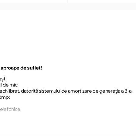
 aproape de suflet!
şti:
il de mic;
i echilibrat, datorită sistemului de amortizare de generaţia a 3-a;
timp;
telefonice.
iciază de un super preţ la ele!