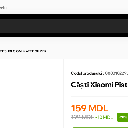
e-In
Toate rezultatele căutării [0 de produse]
 FRESHBLOOM MATTE SILVER
Codul produsului :
000010229
Căşti Xiaomi Pis
159 MDL
199 MDL
-40 MDL
-20%