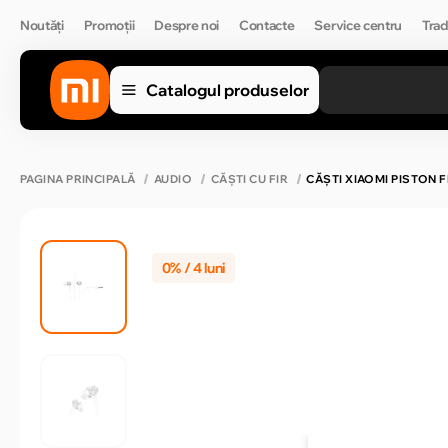
Noutăți
Promoții
Despre noi
Contacte
Service centru
Trad
Catalogul produselor
PAGINA PRINCIPALĂ
AUDIO
CĂȘTI CU FIR
CĂŞTI XIAOMI PISTON
0% / 4 luni