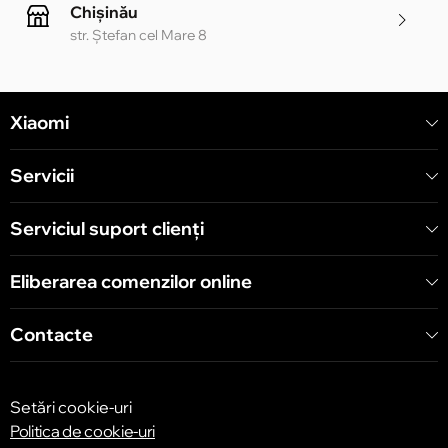
Chișinău
str. Ștefan cel Mare 8
Chișinău
Xiaomi
str. Alecu Russo 1 CC «Soiuz»
Servicii
Chișinău
str. A. Pușkin 32
Serviciul suport clienţi
Eliberarea comenzilor online
Chișinău
str. Arborilor 21, CC «Shopping MallDova»
Contacte
Setări cookie-uri
Politica de cookie-uri