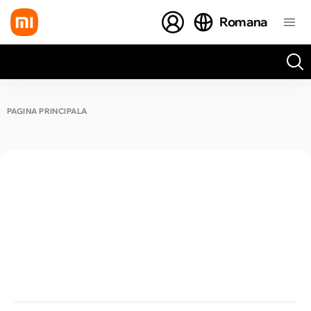
Romana
Toate rezultatele căutării [0 de produse]
PAGINA PRINCIPALĂ