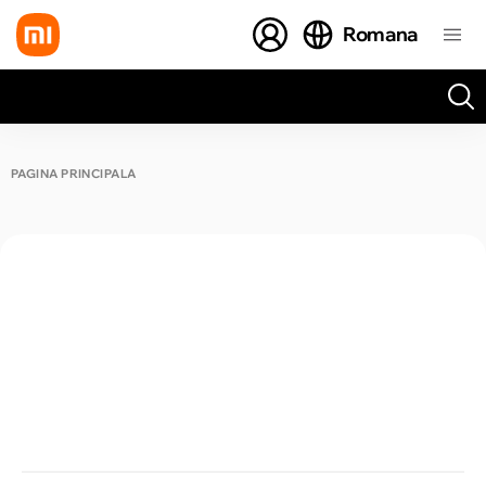
Romana
Toate rezultatele căutării [0 de produse]
PAGINA PRINCIPALĂ