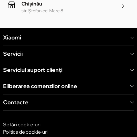
Chișinău
str. Ștefan cel Mare 8
Chișinău
Xiaomi
str. Alecu Russo 1 CC «Soiuz»
Servicii
Chișinău
str. A. Pușkin 32
Serviciul suport clienţi
Eliberarea comenzilor online
Chișinău
str. Arborilor 21, CC «Shopping MallDova»
Contacte
Setări cookie-uri
Politica de cookie-uri