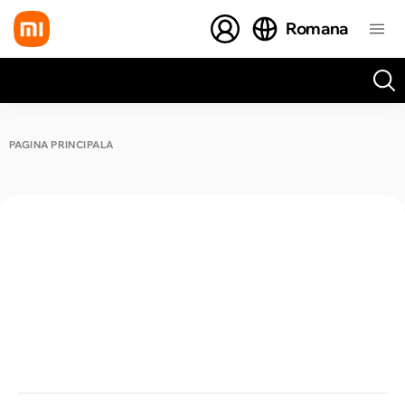
Romana
Toate rezultatele căutării [0 de produse]
PAGINA PRINCIPALĂ