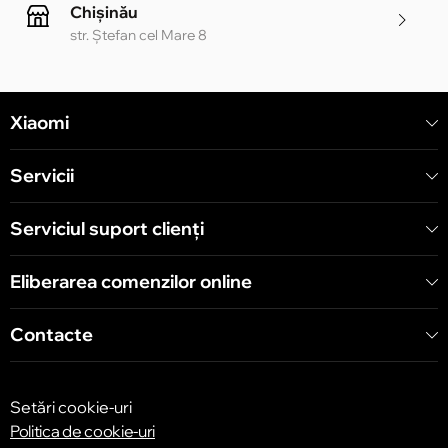
Chișinău
str. Ștefan cel Mare 8
Chișinău
Xiaomi
str. Alecu Russo 1 CC «Soiuz»
Servicii
Chișinău
str. A. Pușkin 32
Serviciul suport clienţi
Eliberarea comenzilor online
Chișinău
str. Arborilor 21, CC «Shopping MallDova»
Contacte
Setări cookie-uri
Politica de cookie-uri