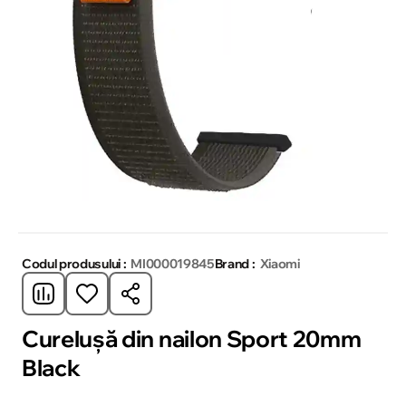
Codul produsului :
MI000019845
Brand :
Xiaomi
Cureluşă din nailon Sport 20mm
Black