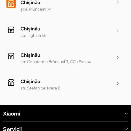
Chișinău
șos. Muncești, 41
Chișinău
str. Tighina 55
Chișinău
str. Constantin Brâncuși 3, CC «Plaza»
Chișinău
str. Ștefan cel Mare 8
Chișinău
Xiaomi
str. Alecu Russo 1 CC «Soiuz»
Servicii