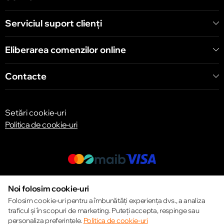
Chișinău
str. A. Pușkin 32
Serviciul suport clienţi
Eliberarea comenzilor online
Chișinău
str. Arborilor 21, CC «Shopping MallDova»
Contacte
Setări cookie-uri
Politica de cookie-uri
© 2013 – 2026 ECOM
Noi folosim cookie-uri
Folosim cookie-uri pentru a îmbunătăți experiența dvs., a analiza
traficul și în scopuri de marketing. Puteți accepta, respinge sau
personaliza preferințele.
Politica de cookie-uri