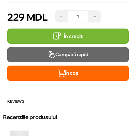
229 MDL
−
+
În credit
Cumpără rapid
În coș
REVIEWS
Recenziile produsului