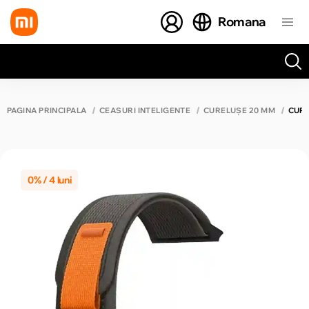
Romana
Toate rezultatele căutării [0 de produse]
PAGINA PRINCIPALĂ
CEASURI INTELIGENTE
CURELUȘE 20 MM
CURE
0% / 4 luni