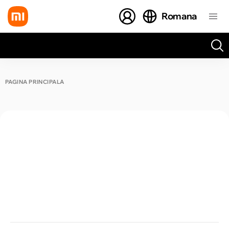
Romana
Toate rezultatele căutării [0 de produse]
PAGINA PRINCIPALĂ