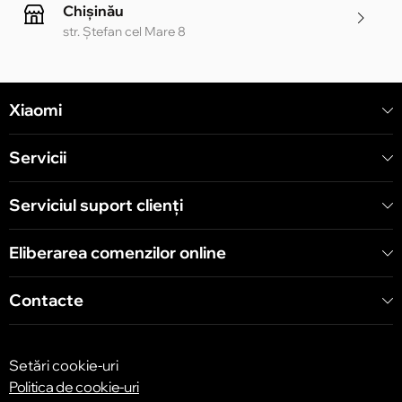
Chișinău
str. Ștefan cel Mare 8
Chișinău
Xiaomi
str. Alecu Russo 1 CC «Soiuz»
Servicii
Chișinău
str. A. Pușkin 32
Serviciul suport clienţi
Eliberarea comenzilor online
Chișinău
str. Arborilor 21, CC «Shopping MallDova»
Contacte
Setări cookie-uri
Politica de cookie-uri