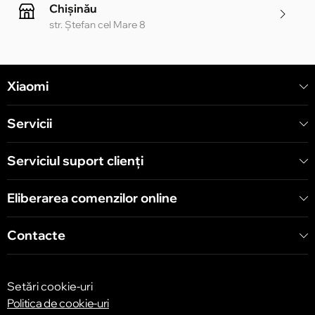
Chișinău
str. Ștefan cel Mare 8
Chișinău
Xiaomi
str. Alecu Russo 1 CC «Soiuz»
Servicii
Chișinău
str. A. Pușkin 32
Serviciul suport clienţi
Eliberarea comenzilor online
Chișinău
str. Arborilor 21, CC «Shopping MallDova»
Contacte
Setări cookie-uri
Politica de cookie-uri