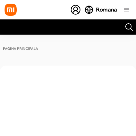
Romana
Toate rezultatele căutării [0 de produse]
PAGINA PRINCIPALĂ