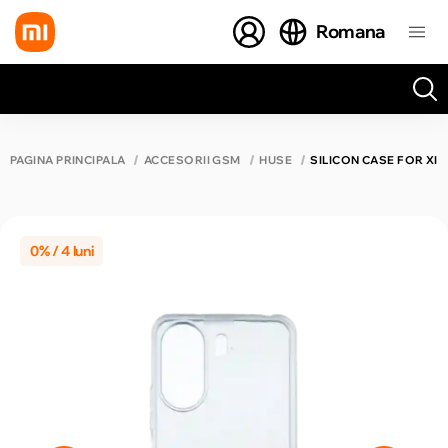
Romana
Toate rezultatele căutării [0 de produse]
PAGINA PRINCIPALĂ
ACCESORII GSM
HUSE
SILICON CASE FOR XI
0% / 4 luni