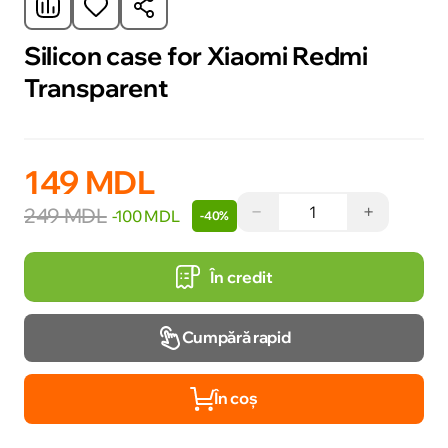
Silicon case for Xiaomi Redmi
Transparent
149 MDL
−
+
249 MDL
-100 MDL
-40%
În credit
Cumpără rapid
În coș