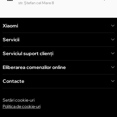
str. Ștefan cel Mare 8
Chișinău
Xiaomi
str. Alecu Russo 1 CC «Soiuz»
Servicii
Chișinău
str. A. Pușkin 32
Serviciul suport clienţi
Eliberarea comenzilor online
Chișinău
str. Arborilor 21, CC «Shopping MallDova»
Contacte
Setări cookie-uri
Politica de cookie-uri