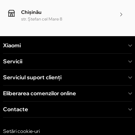
Chișinău
str. Ștefan cel Mare 8
Chișinău
Xiaomi
str. Alecu Russo 1 CC «Soiuz»
Servicii
Chișinău
str. A. Pușkin 32
Serviciul suport clienţi
Eliberarea comenzilor online
Chișinău
str. Arborilor 21, CC «Shopping MallDova»
Contacte
Setări cookie-uri