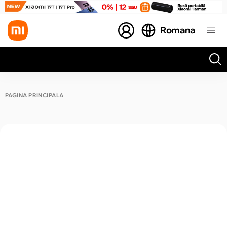
Romana
Toate rezultatele căutării [0 de produse]
PAGINA PRINCIPALĂ