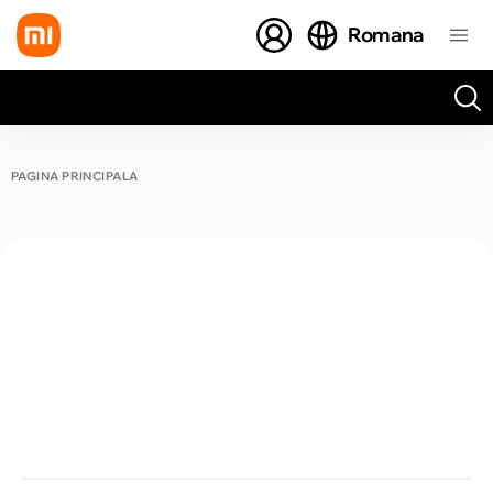
Romana
Toate rezultatele căutării [0 de produse]
PAGINA PRINCIPALĂ