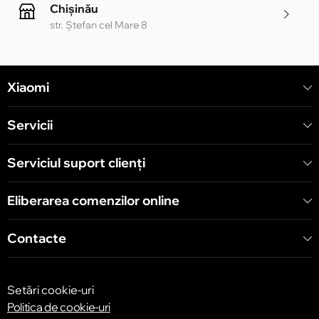
Chișinău
str. Ștefan cel Mare 8
Chișinău
Xiaomi
str. Alecu Russo 1 CC «Soiuz»
Servicii
Chișinău
str. A. Pușkin 32
Serviciul suport clienţi
Eliberarea comenzilor online
Chișinău
str. Arborilor 21, CC «Shopping MallDova»
Contacte
Setări cookie-uri
Politica de cookie-uri