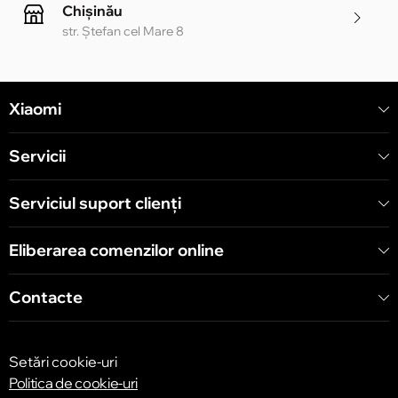
Chișinău
str. Ștefan cel Mare 8
Chișinău
Xiaomi
str. Alecu Russo 1 CC «Soiuz»
Servicii
Chișinău
str. A. Pușkin 32
Serviciul suport clienţi
Eliberarea comenzilor online
Chișinău
str. Arborilor 21, CC «Shopping MallDova»
Contacte
Setări cookie-uri
Politica de cookie-uri