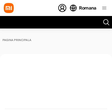
Romana
Toate rezultatele căutării [0 de produse]
PAGINA PRINCIPALĂ