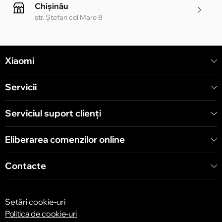
Chișinău
str. Ștefan cel Mare 8
Chișinău
Xiaomi
str. Alecu Russo 1 CC «Soiuz»
Servicii
Chișinău
str. A. Pușkin 32
Serviciul suport clienţi
Eliberarea comenzilor online
Chișinău
str. Arborilor 21, CC «Shopping MallDova»
Contacte
Setări cookie-uri
Politica de cookie-uri