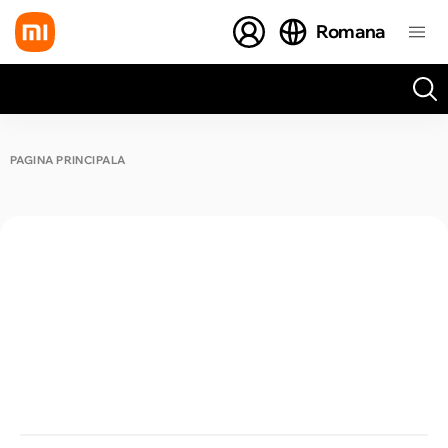
Romana
Toate rezultatele căutării [0 de produse]
PAGINA PRINCIPALĂ