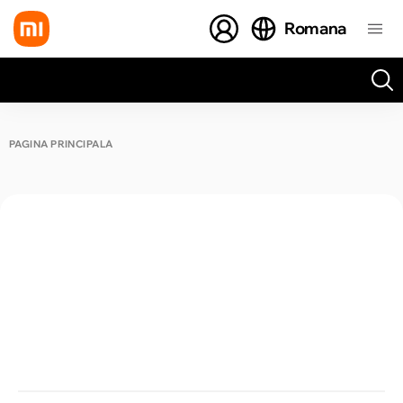
Romana
Toate rezultatele căutării [0 de produse]
PAGINA PRINCIPALĂ