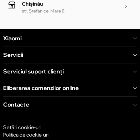
Chișinău
str. Ștefan cel Mare 8
Chișinău
Xiaomi
str. Alecu Russo 1 CC «Soiuz»
Servicii
Chișinău
str. A. Pușkin 32
Serviciul suport clienţi
Eliberarea comenzilor online
Chișinău
str. Arborilor 21, CC «Shopping MallDova»
Contacte
Setări cookie-uri
Politica de cookie-uri