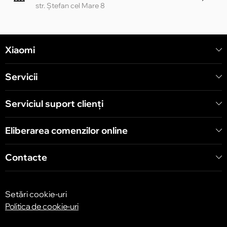
str. Ștefan cel Mare 8
Chișinău
Xiaomi
str. Alecu Russo 1 CC «Soiuz»
Servicii
Chișinău
str. A. Pușkin 32
Serviciul suport clienţi
Eliberarea comenzilor online
Chișinău
str. Arborilor 21, CC «Shopping MallDova»
Contacte
Setări cookie-uri
Politica de cookie-uri