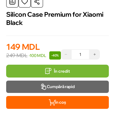
Silicon Case Premium for Xiaomi
Black
149 MDL
−
+
249 MDL
-100 MDL
-40%
În credit
Cumpără rapid
În coș