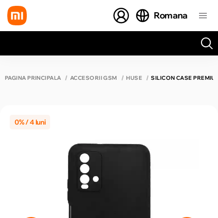
Romana
Toate rezultatele căutării [0 de produse]
PAGINA PRINCIPALĂ
ACCESORII GSM
HUSE
SILICON CASE PREMIU
0% / 4 luni