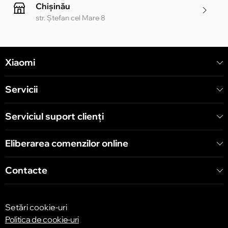
Chișinău
str. Ștefan cel Mare 8
Chișinău
Xiaomi
str. Alecu Russo 1 CC «Soiuz»
Servicii
Chișinău
str. A. Pușkin 32
Serviciul suport clienţi
Eliberarea comenzilor online
Chișinău
str. Arborilor 21, CC «Shopping MallDova»
Contacte
Setări cookie-uri
Politica de cookie-uri