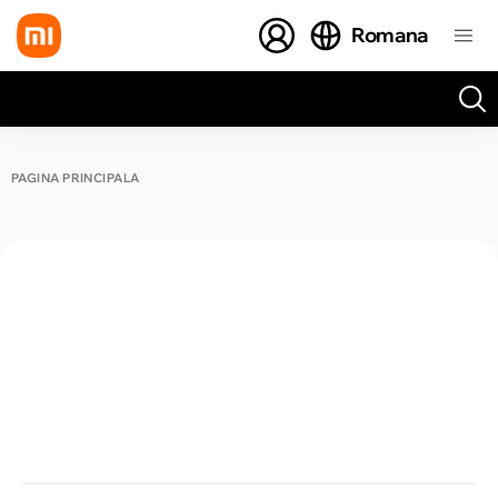
Romana
Toate rezultatele căutării [0 de produse]
PAGINA PRINCIPALĂ