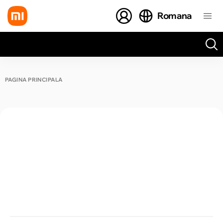
Romana
Toate rezultatele căutării [0 de produse]
PAGINA PRINCIPALĂ