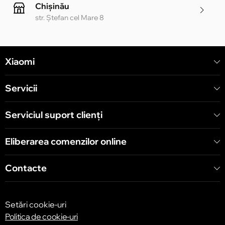
Chișinău
str. Ștefan cel Mare 8
Chișinău
Xiaomi
str. Alecu Russo 1 CC «Soiuz»
Servicii
Chișinău
str. A. Pușkin 32
Serviciul suport clienţi
Eliberarea comenzilor online
Chișinău
str. Arborilor 21, CC «Shopping MallDova»
Contacte
Setări cookie-uri
Politica de cookie-uri