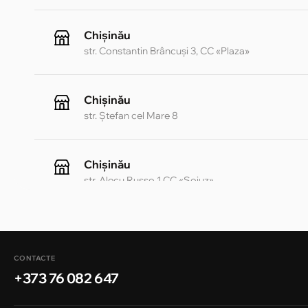
Chișinău
str. Constantin Brâncuși 3, CC «Plaza»
Chișinău
str. Ștefan cel Mare 8
Chișinău
str. Alecu Russo 1 CC «Soiuz»
Chișinău
str. A. Pușkin 32
CONTACTE
+373 76 082 647
Chișinău