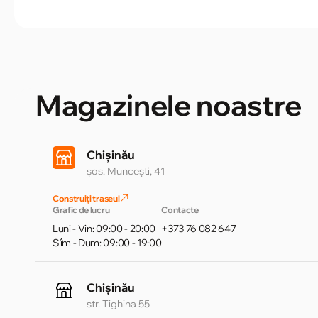
Magazinele noastre
Chișinău
șos. Muncești, 41
Construiți traseul
Grafic de lucru
Contacte
Luni - Vin: 09:00 - 20:00
+373 76 082 647
Sîm - Dum: 09:00 - 19:00
Chișinău
str. Tighina 55