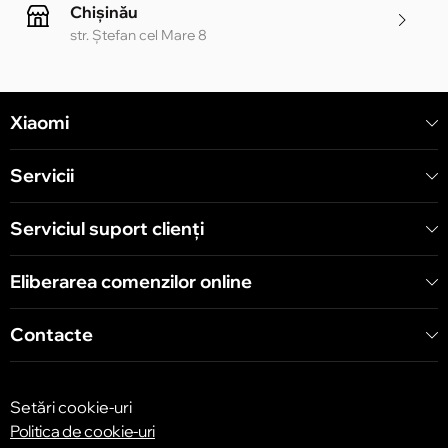
Chișinău
str. Ștefan cel Mare 8
Chișinău
Xiaomi
str. Alecu Russo 1 CC «Soiuz»
Servicii
Chișinău
str. A. Pușkin 32
Serviciul suport clienţi
Eliberarea comenzilor online
Chișinău
str. Arborilor 21, CC «Shopping MallDova»
Contacte
Setări cookie-uri
Politica de cookie-uri