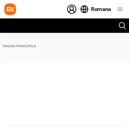
Romana
Toate rezultatele căutării [0 de produse]
PAGINA PRINCIPALĂ