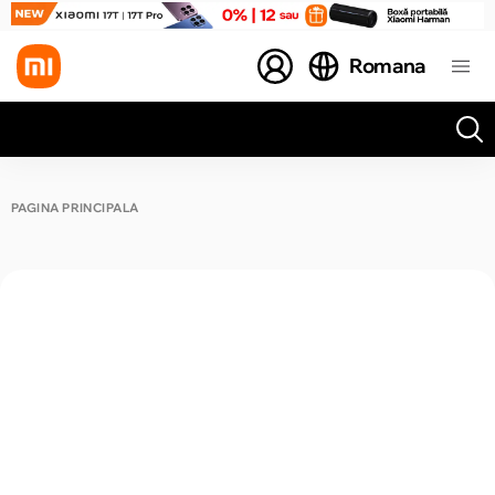
Romana
Toate rezultatele căutării [0 de produse]
PAGINA PRINCIPALĂ