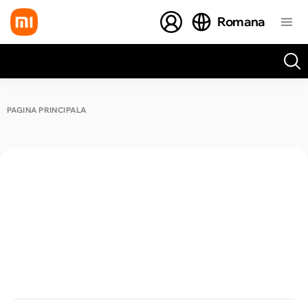
Romana
Toate rezultatele căutării [0 de produse]
PAGINA PRINCIPALĂ