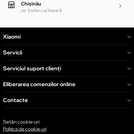
Chișinău
str. Ștefan cel Mare 8
Chișinău
Xiaomi
str. Alecu Russo 1 CC «Soiuz»
Servicii
Chișinău
str. A. Pușkin 32
Serviciul suport clienţi
Eliberarea comenzilor online
Chișinău
str. Arborilor 21, CC «Shopping MallDova»
Contacte
Setări cookie-uri
Politica de cookie-uri