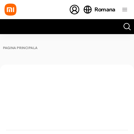
Romana
Toate rezultatele căutării [0 de produse]
PAGINA PRINCIPALĂ