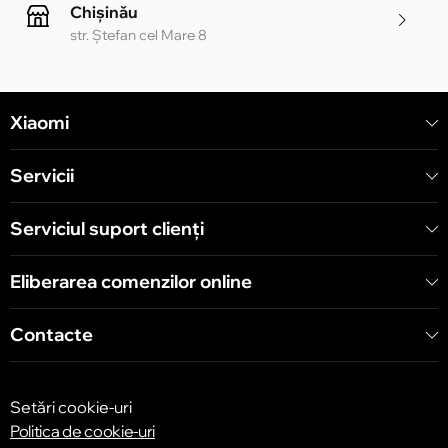
Chișinău
str. Ștefan cel Mare 8
Chișinău
Xiaomi
str. Alecu Russo 1 CC «Soiuz»
Servicii
Chișinău
str. A. Pușkin 32
Serviciul suport clienţi
Eliberarea comenzilor online
Chișinău
str. Arborilor 21, CC «Shopping MallDova»
Contacte
Setări cookie-uri
Politica de cookie-uri