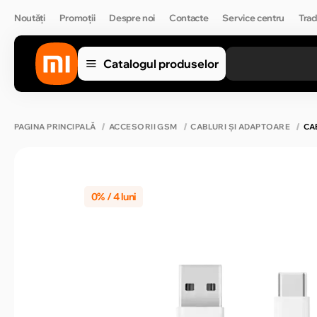
Noutăți
Promoții
Despre noi
Contacte
Service centru
Trad
Catalogul produselor
PAGINA PRINCIPALĂ
ACCESORII GSM
CABLURI ȘI ADAPTOARE
CA
0% / 4 luni