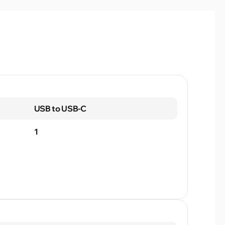
USB to USB-C
1