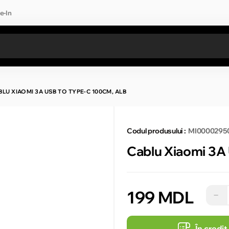
e-In
Toate rezultatele căutării [0 de produse]
BLU XIAOMI 3A USB TO TYPE-C 100CM, ALB
Codul produsului :
MI0000295
Cablu Xiaomi 3A
199 MDL
−
În credit