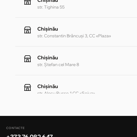
Chișinău
str. Tighina 55
Chișinău
str. Constantin Brâncuși 3, CC «Plaza»
Chișinău
str. Ștefan cel Mare 8
Chișinău
str. Alecu Russo 1 CC «Soiuz»
Chișinău
str. A. Pușkin 32
CONTACTE
+373 76 082 647