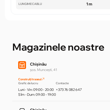
1 m
LUNGIME CABLU
Magazinele noastre
Chișinău
șos. Muncești, 41
Construiți traseul
Grafic de lucru
Contacte
Luni - Vin: 09:00 - 20:00
+373 76 082 647
Sîm - Dum: 09:00 - 19:00