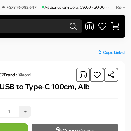
Ro
Astăzi lucrăm de la: 09:00 - 20:00
+373 76 082 647
REZULTATELE ÎN CATEGORIE
Copie Link-ul
07
Brand :
Xiaomi
 USB to Type-C 100cm, Alb
+
Cumpără rapid