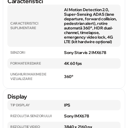
Caracteristici
AI Motion Detection 2.0,
Super-Sensing ADAS (lane
departure, forward collision,
pedestrian alert), rotire
CARACTERISTICI
automată 360°, HDR dual-
SUPLIMENTARE
channel, timelapse,
emergency video lock, 4G
LTE (kit hardwire opțional)
Sony Starvis 2 IMX678
SENZORI
4K 60 fps
FORMATE REDARE
UNGHIURI MAXIME DE
360°
VIZUALIZARE
Display
IPS
TIP DISPLAY
Sony IMX678
REZOLUȚIA SENZORULUI
3840 x 2160 px
REZOLUȚIE VIDEO