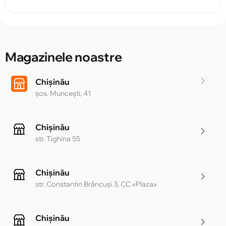
Magazinele noastre
Chișinău
șos. Muncești, 41
Chișinău
str. Tighina 55
Chișinău
str. Constantin Brâncuși 3, CC «Plaza»
Chișinău