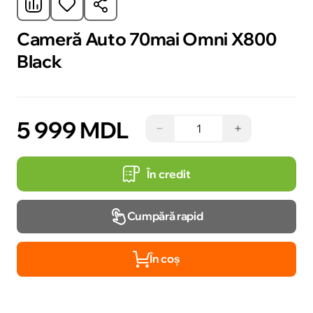
Cameră Auto 70mai Omni X800
Black
5 999 MDL
−
+
În credit
Cumpără rapid
În coș