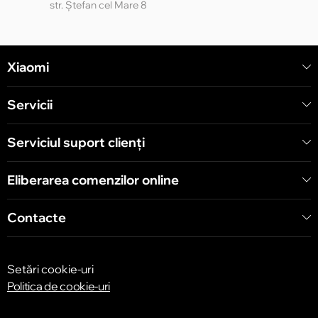
str. Ștefan cel Mare 8
Chișinău
Xiaomi
str. Alecu Russo 1 CC «Soiuz»
Servicii
Chișinău
str. A. Pușkin 32
Serviciul suport clienţi
Eliberarea comenzilor online
Chișinău
str. Arborilor 21, CC «Shopping MallDova»
Contacte
Setări cookie-uri
Politica de cookie-uri