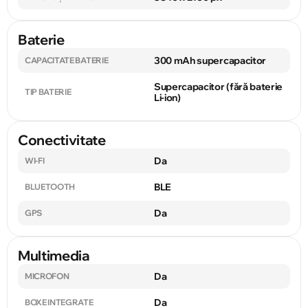
Baterie
300 mAh supercapacitor
CAPACITATE BATERIE
Supercapacitor (fără baterie
TIP BATERIE
Li-ion)
Conectivitate
Da
WI-FI
BLE
BLUETOOTH
Da
GPS
Multimedia
Da
MICROFON
Da
BOXE INTEGRATE