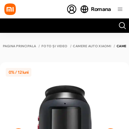
Romana
Toate rezultatele căutării [0 de produse]
PAGINA PRINCIPALĂ
FOTO ȘI VIDEO
CAMERE AUTO XIAOMI
CAMERĂ
0% / 12 luni