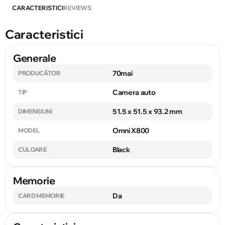
CARACTERISTICI
REVIEWS
Caracteristici
Generale
70mai
PRODUCĂTOR
Camera auto
TIP
51.5 x 51.5 x 93.2 mm
DIMENSIUNI
Omni X800
MODEL
Black
CULOARE
Memorie
Da
CARD MEMORIE