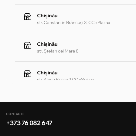
Chișinău
str. Constantin Brâncuși 3, CC «Plaza»
Chișinău
str. Ștefan cel Mare 8
Chișinău
str. Alecu Russo 1 CC «Soiuz»
Chișinău
str. A. Pușkin 32
CONTACTE
+373 76 082 647
Chișinău