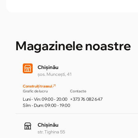
Magazinele noastre
Chișinău
șos. Muncești, 41
Construiți traseul
Grafic de lucru
Contacte
Luni - Vin: 09:00 - 20:00
+373 76 082 647
Sîm - Dum: 09:00 - 19:00
Chișinău
str. Tighina 55