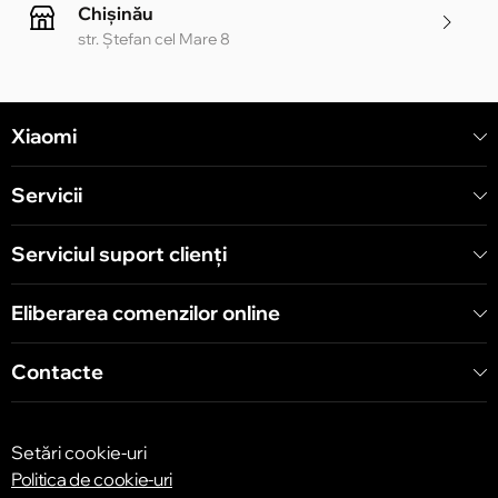
Chișinău
str. Ștefan cel Mare 8
Chișinău
Xiaomi
str. Alecu Russo 1 CC «Soiuz»
Servicii
Chișinău
str. A. Pușkin 32
Serviciul suport clienţi
Eliberarea comenzilor online
Chișinău
str. Arborilor 21, CC «Shopping MallDova»
Contacte
Setări cookie-uri
Politica de cookie-uri