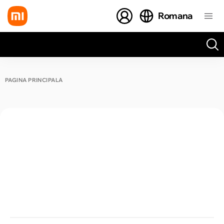
Romana
Toate rezultatele căutării [0 de produse]
PAGINA PRINCIPALĂ