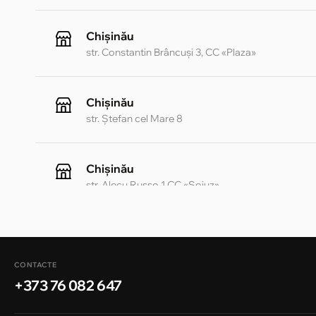
Chișinău
str. Constantin Brâncuși 3, CC «Plaza»
Chișinău
str. Ștefan cel Mare 8
Chișinău
str. Alecu Russo 1 CC «Soiuz»
Chișinău
str. A. Pușkin 32
CONTACTE
+373 76 082 647
Chișinău