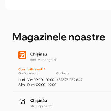
Magazinele noastre
Chișinău
șos. Muncești, 41
Construiți traseul
Grafic de lucru
Contacte
Luni - Vin: 09:00 - 20:00
+373 76 082 647
Sîm - Dum: 09:00 - 19:00
Chișinău
str. Tighina 55