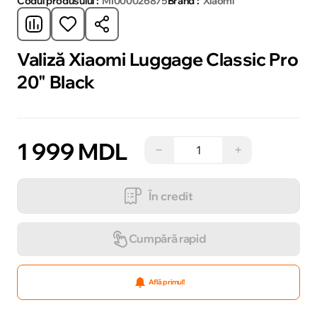
Codul produsului :
MI000026875
Brand :
Xiaomi
Valiză Xiaomi Luggage Classic Pro
20" Black
1 999 MDL
−
+
În credit
Cumpără rapid
Află primul!