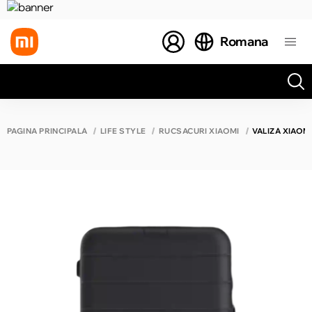
Romana
Toate rezultatele căutării [0 de produse]
PAGINA PRINCIPALĂ
LIFE STYLE
RUCSACURI XIAOMI
VALIZĂ XIAOM