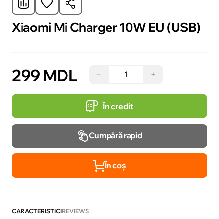
Xiaomi Mi Charger 10W EU (USB)
299 MDL
−
+
În credit
Cumpără rapid
În coș
CARACTERISTICI
REVIEWS