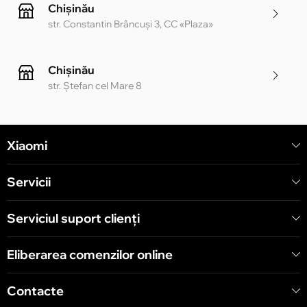
Chișinău
str. Constantin Brâncuși 3, CC «Plaza»
Chișinău
str. Ștefan cel Mare 8
Chișinău
Xiaomi
str. Alecu Russo 1 CC «Soiuz»
Servicii
Chișinău
str. A. Pușkin 32
Serviciul suport clienţi
Eliberarea comenzilor online
Chișinău
str. Arborilor 21, CC «Shopping MallDova»
Contacte