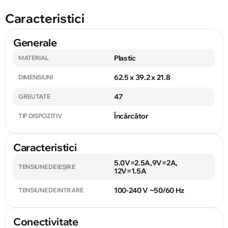
Caracteristici
Generale
Plastic
MATERIAL
62.5 x 39.2 x 21.8
DIMENSIUNI
47
GREUTATE
Încărcător
TIP DISPOZITIV
Caracteristici
5.0V=2.5A,9V=2A,
TENSIUNE DE IEȘIRE
12V=1.5A
100-240 V ~50/60 Hz
TENSIUNE DE INTRARE
Conectivitate