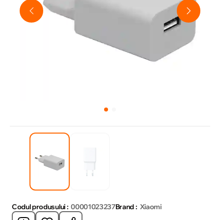
Codul produsului :
00001023237
Brand :
Xiaomi