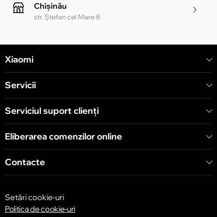
Chișinău
str. Ștefan cel Mare 8
Chișinău
Xiaomi
str. Alecu Russo 1 CC «Soiuz»
Servicii
Chișinău
str. A. Pușkin 32
Serviciul suport clienţi
Eliberarea comenzilor online
Chișinău
str. Arborilor 21, CC «Shopping MallDova»
Contacte
Setări cookie-uri
Politica de cookie-uri