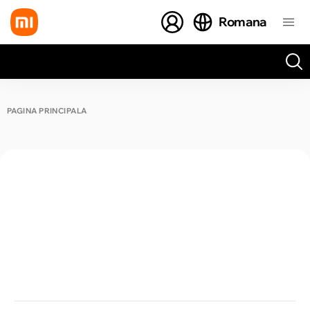
Romana
Toate rezultatele căutării [0 de produse]
PAGINA PRINCIPALĂ