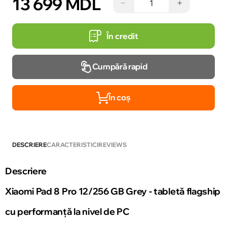
13 699 MDL
−
+
În credit
Cumpără rapid
În coș
DESCRIERE
CARACTERISTICI
REVIEWS
Descriere
Xiaomi Pad 8 Pro 12/256 GB Grey - tabletă flagship
cu performanță la nivel de PC