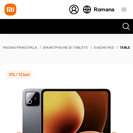
Romana
Toate rezultatele căutării [0 de produse]
PAGINA PRINCIPALĂ
SMARTPHONE ȘI TABLETE
XIAOMI PAD
TABLET
0% / 12 luni