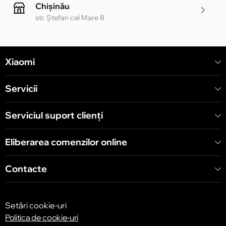
Chișinău
str. Ștefan cel Mare 8
Chișinău
Xiaomi
str. Alecu Russo 1 CC «Soiuz»
Servicii
Chișinău
str. A. Pușkin 32
Serviciul suport clienţi
Eliberarea comenzilor online
Chișinău
str. Arborilor 21, CC «Shopping MallDova»
Contacte
Setări cookie-uri
Politica de cookie-uri