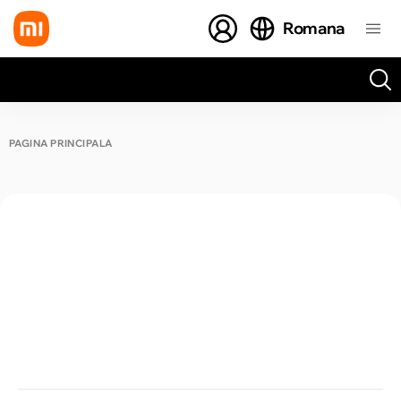
Romana
Toate rezultatele căutării [0 de produse]
PAGINA PRINCIPALĂ