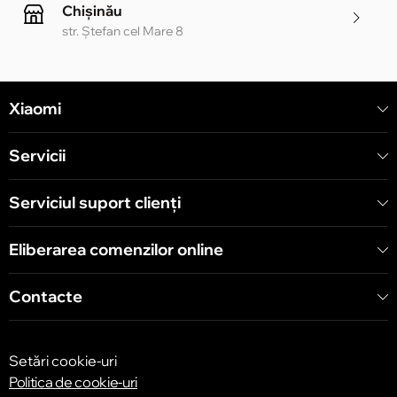
Chișinău
str. Ștefan cel Mare 8
Chișinău
Xiaomi
str. Alecu Russo 1 CC «Soiuz»
Servicii
Chișinău
str. A. Pușkin 32
Serviciul suport clienţi
Eliberarea comenzilor online
Chișinău
str. Arborilor 21, CC «Shopping MallDova»
Contacte
Setări cookie-uri
Politica de cookie-uri