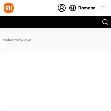
Romana
Toate rezultatele căutării [0 de produse]
PAGINA PRINCIPALĂ