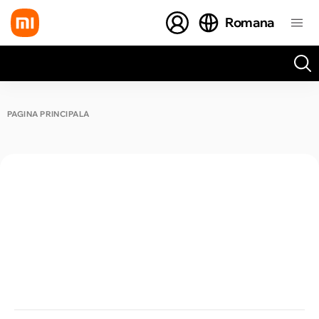
Romana
Toate rezultatele căutării [0 de produse]
PAGINA PRINCIPALĂ