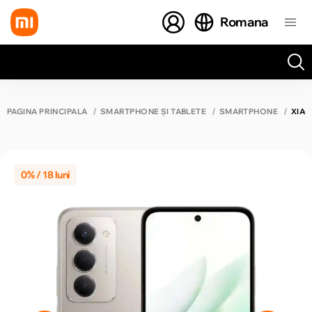
Romana
Toate rezultatele căutării [0 de produse]
PAGINA PRINCIPALĂ
SMARTPHONE ȘI TABLETE
SMARTPHONE
XIAO
0% / 18 luni