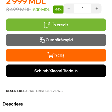
2 999 MDL
−
+
3 499 MDL
-500 MDL
-14%
În credit
Cumpără rapid
În coș
Schimb Xiaomi Trade-In
DESCRIERE
CARACTERISTICI
REVIEWS
Descriere