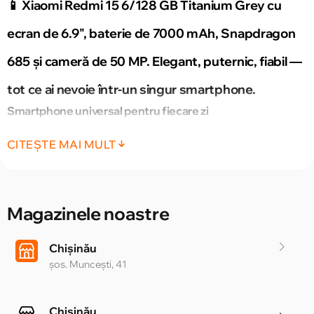
📱 Xiaomi Redmi 15 6/128 GB Titanium Grey
cu
ecran de 6.9", baterie de 7000 mAh, Snapdragon
685 și cameră de 50 MP. Elegant, puternic, fiabil —
tot ce ai nevoie într-un singur smartphone.
Smartphone universal pentru fiecare zi
Xiaomi Redmi 15 este alegerea de încredere pentru cei care
CITEȘTE MAI MULT
vor un echilibru între ecran mare, baterie puternică și
componente moderne. Dispozitivul are un design subțire și
sigur pe sine, potrivit atât pentru muncă, cât și pentru
divertisment.
Magazinele noastre
Ecran care impresionează 👁️
Chișinău
șos. Muncești, 41
Display-ul generos de 6.9 inchi, cu rezoluție 1080x2340 pixeli,
oferă imagini clare și vibrante. Rata de reîmprospătare de
144 Hz asigură animații fluide și o experiență vizuală plăcută la
Chișinău