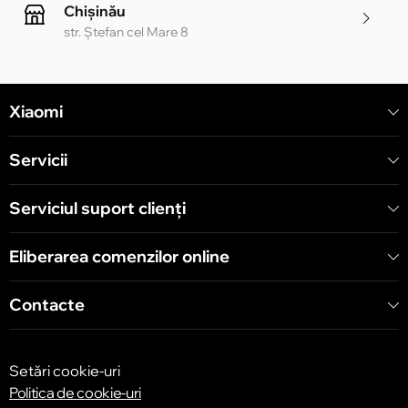
Chișinău
str. Ștefan cel Mare 8
Chișinău
Xiaomi
str. Alecu Russo 1 CC «Soiuz»
Servicii
Chișinău
str. A. Pușkin 32
Serviciul suport clienţi
Eliberarea comenzilor online
Chișinău
str. Arborilor 21, CC «Shopping MallDova»
Contacte
Setări cookie-uri
Politica de cookie-uri