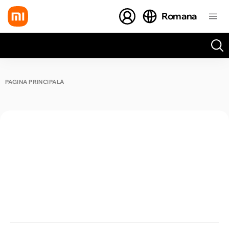
Romana
Toate rezultatele căutării [0 de produse]
PAGINA PRINCIPALĂ