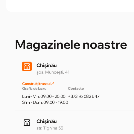
Magazinele noastre
Chișinău
șos. Muncești, 41
Construiți traseul
Grafic de lucru
Contacte
Luni - Vin: 09:00 - 20:00
+373 76 082 647
Sîm - Dum: 09:00 - 19:00
Chișinău
str. Tighina 55