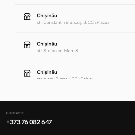
Chișinău
str. Constantin Brâncuși 3, CC «Plaza»
Chișinău
str. Ștefan cel Mare 8
Chișinău
str. Alecu Russo 1 CC «Soiuz»
Chișinău
str. A. Pușkin 32
CONTACTE
+373 76 082 647
Chișinău