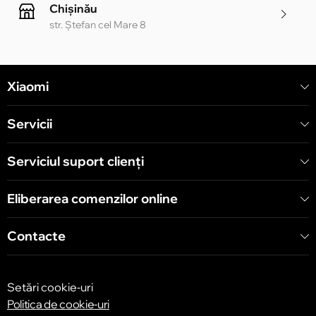
Chișinău
str. Ștefan cel Mare 8
Chișinău
Xiaomi
str. Alecu Russo 1 CC «Soiuz»
Servicii
Chișinău
str. A. Pușkin 32
Serviciul suport clienţi
Eliberarea comenzilor online
Chișinău
str. Arborilor 21, CC «Shopping MallDova»
Contacte
Setări cookie-uri
Politica de cookie-uri