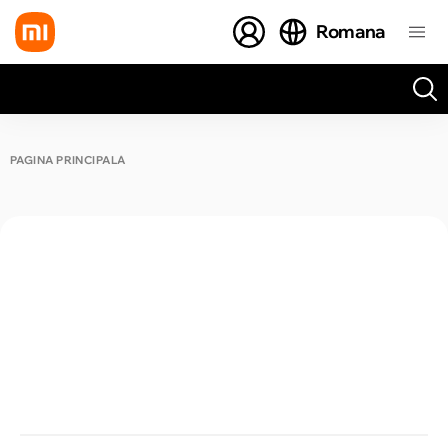
Romana
Toate rezultatele căutării [0 de produse]
PAGINA PRINCIPALĂ