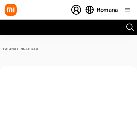
Romana
Toate rezultatele căutării [0 de produse]
PAGINA PRINCIPALĂ