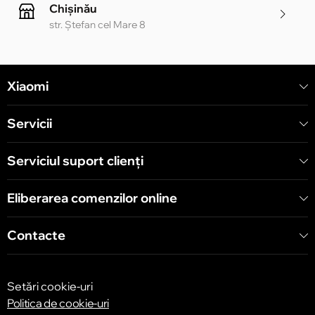
Chișinău
str. Ștefan cel Mare 8
Chișinău
Xiaomi
str. Alecu Russo 1 CC «Soiuz»
Servicii
Chișinău
str. A. Pușkin 32
Serviciul suport clienţi
Eliberarea comenzilor online
Chișinău
str. Arborilor 21, CC «Shopping MallDova»
Contacte
Setări cookie-uri
Politica de cookie-uri