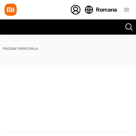
Romana
Toate rezultatele căutării [0 de produse]
PAGINA PRINCIPALĂ