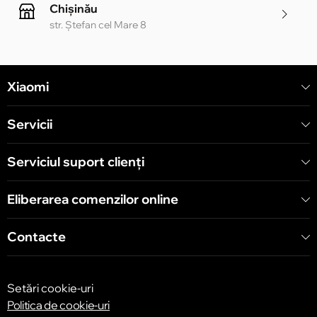
Chișinău
str. Ștefan cel Mare 8
Chișinău
Xiaomi
str. Alecu Russo 1 CC «Soiuz»
Servicii
Chișinău
str. A. Pușkin 32
Serviciul suport clienţi
Eliberarea comenzilor online
Chișinău
str. Arborilor 21, CC «Shopping MallDova»
Contacte
Setări cookie-uri
Politica de cookie-uri