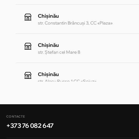
Chișinău
str. Constantin Brâncuși 3, CC «Plaza»
Chișinău
str. Ștefan cel Mare 8
Chișinău
str. Alecu Russo 1 CC «Soiuz»
Chișinău
str. A. Pușkin 32
CONTACTE
+373 76 082 647
Chișinău