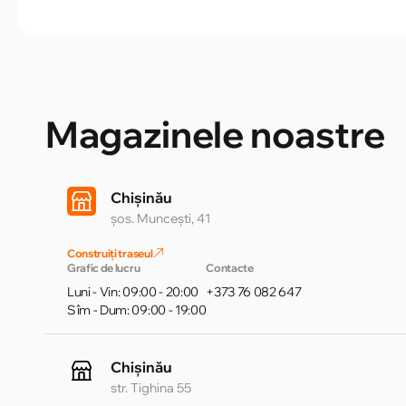
Magazinele noastre
Chișinău
șos. Muncești, 41
Construiți traseul
Grafic de lucru
Contacte
Luni - Vin: 09:00 - 20:00
+373 76 082 647
Sîm - Dum: 09:00 - 19:00
Chișinău
str. Tighina 55