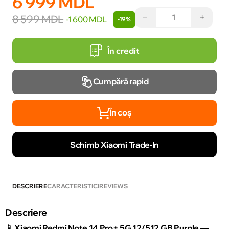
6 999 MDL
−
+
8 599 MDL
-1 600 MDL
-19%
În credit
Cumpără rapid
În coș
Schimb Xiaomi Trade-In
DESCRIERE
CARACTERISTICI
REVIEWS
Descriere
📱 Xiaomi Redmi Note 14 Pro+ 5G 12/512 GB Purple —