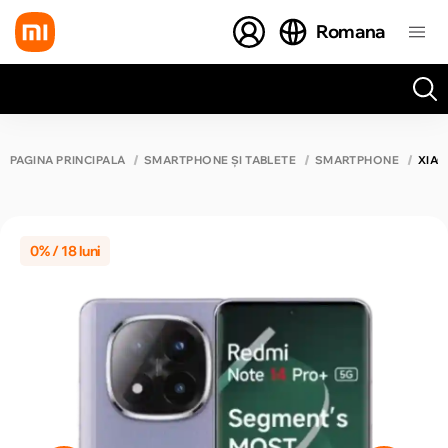
Romana
Toate rezultatele căutării [0 de produse]
PAGINA PRINCIPALĂ
SMARTPHONE ȘI TABLETE
SMARTPHONE
XIAO
0% / 18 luni