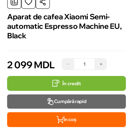
Aparat de cafea Xiaomi Semi-
automatic Espresso Machine EU,
Black
2 099 MDL
−
+
În credit
Cumpără rapid
În coș