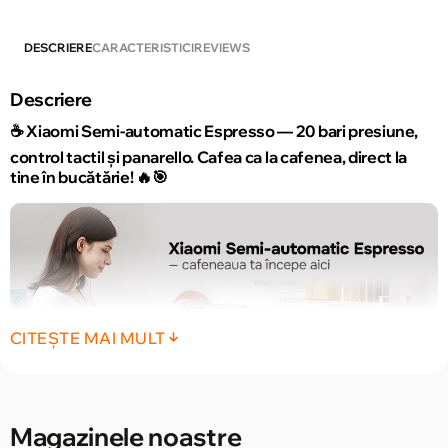
DESCRIERE
CARACTERISTICI
REVIEWS
Descriere
☕ Xiaomi Semi-automatic Espresso — 20 bari presiune,
control tactil și panarello. Cafea ca la cafenea, direct la
tine în bucătărie! 🔥🎯
CITEȘTE MAI MULT
Magazinele noastre
Cu Xiaomi Semi-automatic Espresso, diminețile devin mai