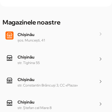
Magazinele noastre
Chișinău
șos. Muncești, 41
Chișinău
str. Tighina 55
Chișinău
str. Constantin Brâncuși 3, CC «Plaza»
Chișinău
str. Ștefan cel Mare 8