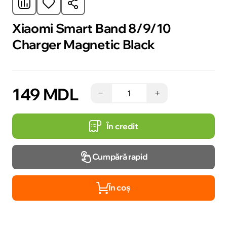
Xiaomi Smart Band 8/9/10
Charger Magnetic Black
149 MDL
−
+
În credit
Cumpără rapid
În coș