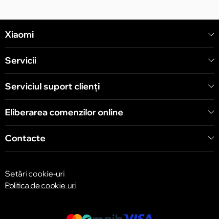
Chișinău
Xiaomi
str. Alecu Russo 1 CC «Soiuz»
Servicii
Chișinău
str. A. Pușkin 32
Serviciul suport clienţi
Eliberarea comenzilor online
Chișinău
str. Arborilor 21, CC «Shopping MallDova»
Contacte
Setări cookie-uri
Politica de cookie-uri