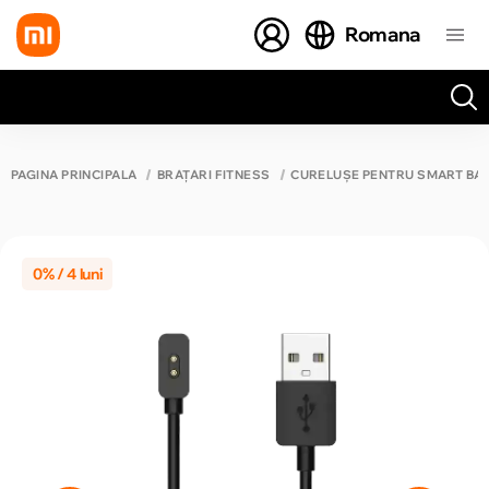
Romana
Toate rezultatele căutării [0 de produse]
PAGINA PRINCIPALĂ
BRĂȚĂRI FITNESS
CURELUȘE PENTRU SMART BAN
0% / 4 luni