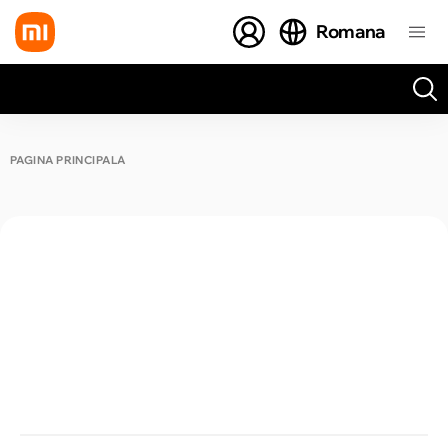
Romana
Toate rezultatele căutării [0 de produse]
PAGINA PRINCIPALĂ