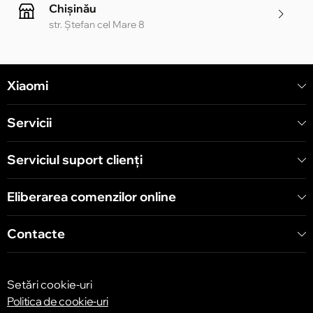
Chișinău
str. Ștefan cel Mare 8
Chișinău
Xiaomi
str. Alecu Russo 1 CC «Soiuz»
Servicii
Chișinău
str. A. Pușkin 32
Serviciul suport clienţi
Eliberarea comenzilor online
Chișinău
str. Arborilor 21, CC «Shopping MallDova»
Contacte
Setări cookie-uri
Politica de cookie-uri