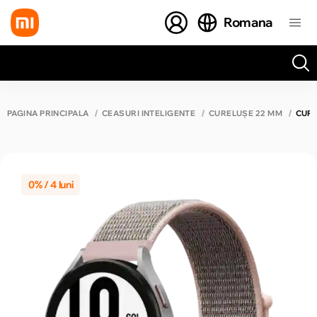
Romana
Toate rezultatele căutării [0 de produse]
PAGINA PRINCIPALĂ
CEASURI INTELIGENTE
CURELUȘE 22 MM
CURE
0% / 4 luni