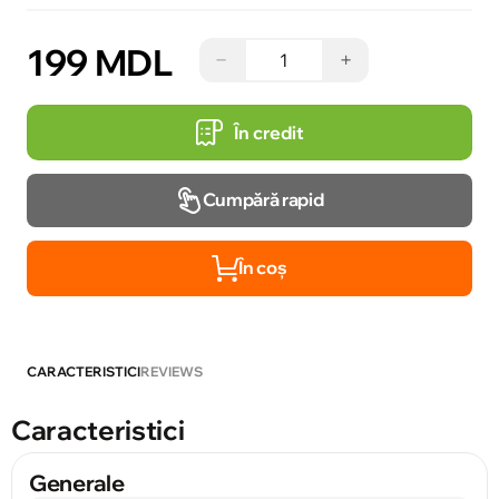
199 MDL
−
+
În credit
Cumpără rapid
În coș
CARACTERISTICI
REVIEWS
Caracteristici
Generale