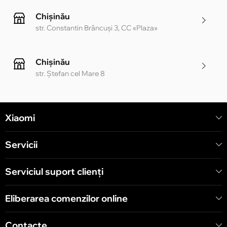
Chișinău
str. Constantin Brâncuși 3, CC «Plaza»
Chișinău
str. Ștefan cel Mare 8
Chișinău
Xiaomi
str. Alecu Russo 1 CC «Soiuz»
Servicii
Chișinău
str. A. Pușkin 32
Serviciul suport clienţi
Eliberarea comenzilor online
Chișinău
str. Arborilor 21, CC «Shopping MallDova»
Contacte