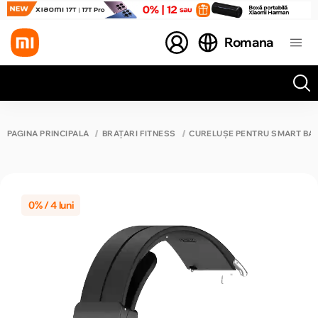
Romana
Toate rezultatele căutării [0 de produse]
PAGINA PRINCIPALĂ
BRĂȚĂRI FITNESS
CURELUȘE PENTRU SMART BAN
0% / 4 luni