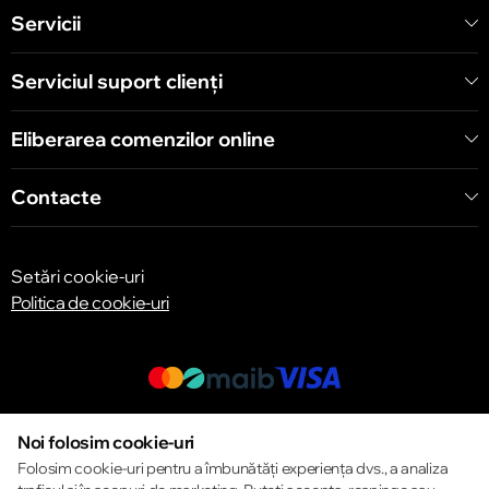
Servicii
Chișinău
str. A. Pușkin 32
Serviciul suport clienţi
Eliberarea comenzilor online
Chișinău
str. Arborilor 21, CC «Shopping MallDova»
Contacte
Setări cookie-uri
Politica de cookie-uri
© 2013 – 2026 ECOM
Noi folosim cookie-uri
Folosim cookie-uri pentru a îmbunătăți experiența dvs., a analiza