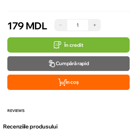
179 MDL
−
+
În credit
Cumpără rapid
În coș
REVIEWS
Recenziile produsului