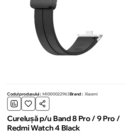
Codul produsului :
MI000022963
Brand :
Xiaomi
Cureluşă p/u Band 8 Pro / 9 Pro /
Redmi Watch 4 Black