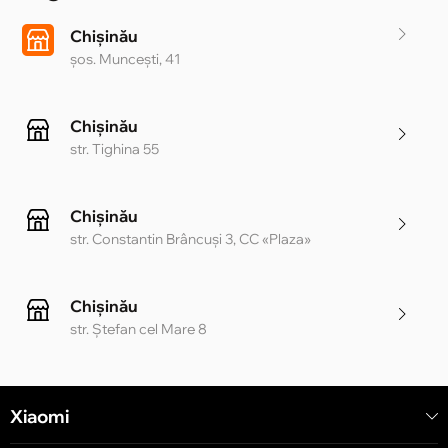
Chișinău
șos. Muncești, 41
Chișinău
str. Tighina 55
Chișinău
str. Constantin Brâncuși 3, CC «Plaza»
Chișinău
str. Ștefan cel Mare 8
Chișinău
Xiaomi
str. Alecu Russo 1 CC «Soiuz»