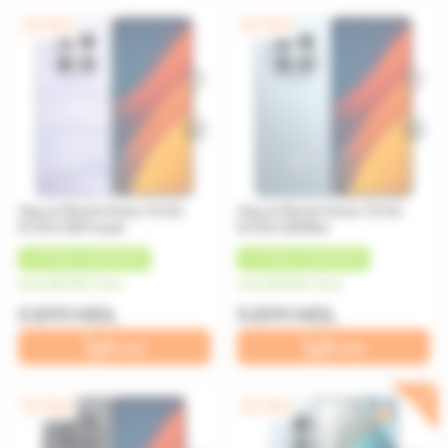
0% / 18 luni
0% / 18 luni
Xiaomi Redmi Note 15 5G
Xiaomi Redmi Note 15 5G
8/256 GB Purple
8/256 GB Blue
+
177 MDL
CASHBACK
+
177 MDL
CASHBACK
de la 328 MDL/luna
de la 328 MDL/luna
5 899 MDL
5 899 MDL
În coș
În coș
CADOU
0% / 18 luni
0% / 18 luni