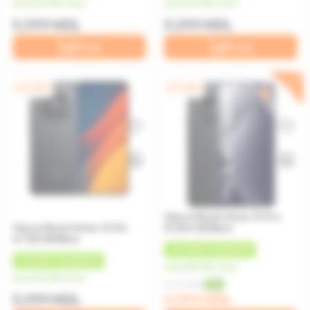
de la 294 MDL/luna
de la 294 MDL/luna
5 299 MDL
5 299 MDL
În coș
În coș
CADOU
0% / 18 luni
0% / 18 luni
Xiaomi Redmi Note 15 Pro
Xiaomi Redmi Note 15 5G
8/256 GB Black
6/128 GB Black
+
162 MDL
CASHBACK
+
159 MDL
CASHBACK
de la 300 MDL/luna
de la 294 MDL/luna
6 599 MDL
-18%
5 299 MDL
5 399 MDL