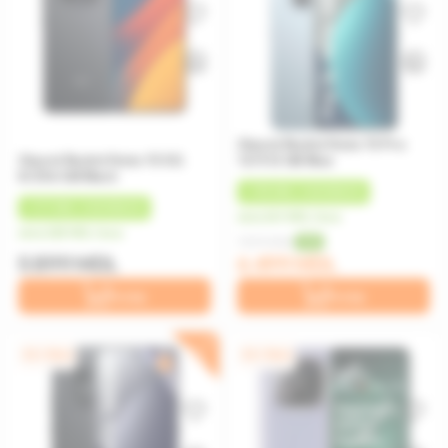
Xiaomi Redmi Note 15 Pro
Xiaomi Redmi Note 15 5G
12/512 GB Blue
8/256 GB Black
+
195 MDL
CASHBACK
+
177 MDL
CASHBACK
de la 361 MDL/luna
de la 328 MDL/luna
7 599 MDL
-14%
5 899 MDL
6 499 MDL
În coș
În coș
CADOU
0% / 18 luni
0% / 18 luni