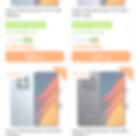
Xiaomi Redmi Note 15 6/128
Xiaomi Redmi Note 15 8/256
GB Blue
GB Purple
+
102 MDL
CASHBACK
+
132 MDL
CASHBACK
de la 189 MDL/luna
de la 244 MDL/luna
4 399 MDL
4 999 MDL
-23%
-12%
3 399 MDL
4 399 MDL
În coș
În coș
CADOU
CADOU
0% / 18 luni
0% / 18 luni
Xiaomi Redmi Note 15 8/256
Xiaomi Redmi Note 15 8/256
GB Blue
GB Black