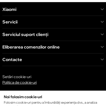
Xiaomi
Servicii
Serviciul suport clienţi
Eliberarea comenzilor online
Contacte
Setări cookie-uri
Politica de cookie-uri
Noi folosim cookie-uri
Folosim cookie-uri pentru a îmbunătăți experiența dvs., a analiza