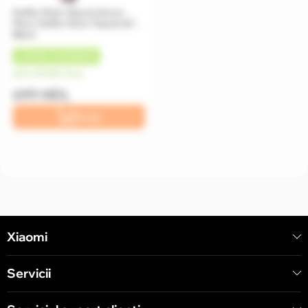
Selfie Stick Xiaomi Zoom
Floor Selfie Stick Tripod 62",
Black
+
35 MDL
CASHBACK
de la 175 MDL/luna
699 MDL
În coș
Xiaomi
Servicii