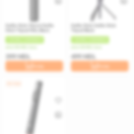
Selfie Stick Xiaomi Selfie
Selfie Stick Selfie Stick
Stick Tripod Mini, Black
Tripod Black
+
20 MDL
CASHBACK
+
25 MDL
CASHBACK
de la 100 MDL/luna
de la 125 MDL/luna
399 MDL
499 MDL
În coș
În coș
0% / 4 luni