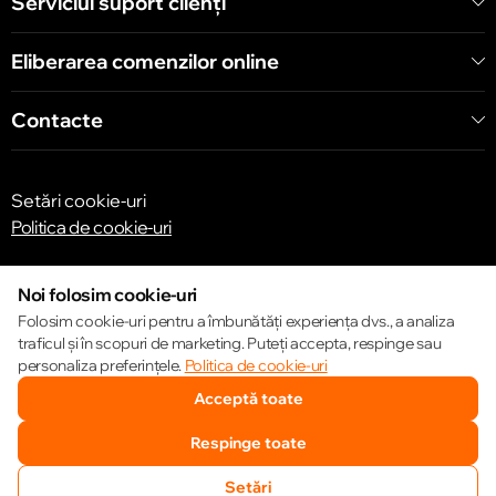
Serviciul suport clienţi
Eliberarea comenzilor online
Contacte
Setări cookie-uri
Politica de cookie-uri
Noi folosim cookie-uri
Folosim cookie-uri pentru a îmbunătăți experiența dvs., a analiza
traficul și în scopuri de marketing. Puteți accepta, respinge sau
© 2013 – 2026 ECOM
personaliza preferințele.
Politica de cookie-uri
Acceptă toate
Respinge toate
Setări