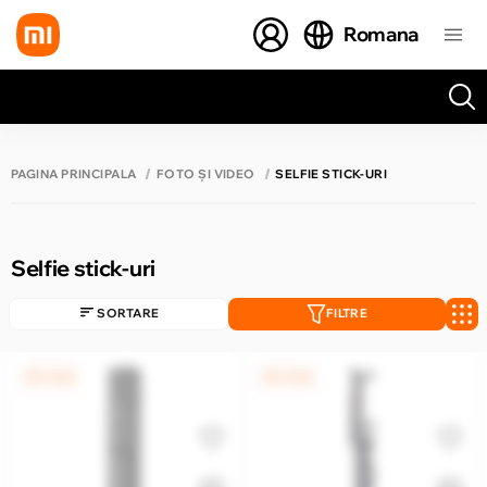
Romana
Toate rezultatele căutării [0 de produse]
PAGINA PRINCIPALĂ
FOTO ȘI VIDEO
SELFIE STICK-URI
Selfie stick-uri
SORTARE
FILTRE
0% / 4 luni
0% / 4 luni